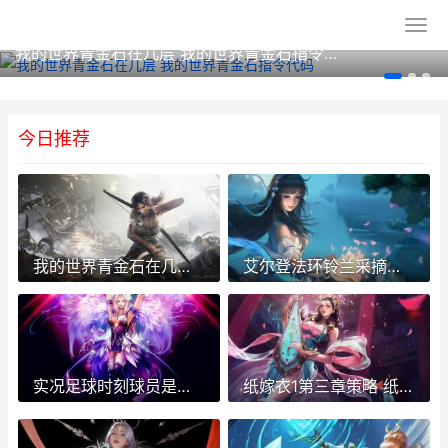
我的世界青金石在几层 我的世界青金石指令代码
今日推荐
我的世界青金石在几层 我的世界青金石指令代码
艾尔登法环铃兰采摘工的铃珠收集策略 艾尔登法环铃兰无限购买
实况足球时刻球员是永久的吗 实况足球时刻球员退场补偿
纸嫁衣1第三章策略 纸嫁衣1第三章通关攻略